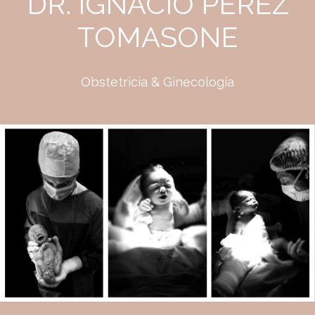
DR. IGNACIO PEREZ
TOMASONE
Obstetricia & Ginecología